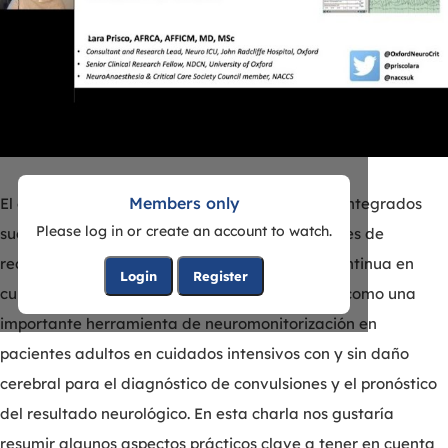
Members only
El establecimiento de nuevos servicios clínicos integrados
Please log in or create an account to watch.
suele ser complejo, especialmente en condiciones de
recursos limitados. La electroencefalografía continua en
Login
Register
cuidados intensivos (CEEG) ha sido reconocida como una
importante herramienta de neuromonitorización en
pacientes adultos en cuidados intensivos con y sin daño
cerebral para el diagnóstico de convulsiones y el pronóstico
del resultado neurológico. En esta charla nos gustaría
resumir algunos aspectos prácticos clave a tener en cuenta