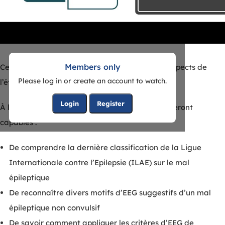
Members only
Ce séminaire en ligne présente les principaux aspects de
Please log in or create an account to watch.
l’état de mal épileptique
Login
Register
À la fin de cette présentation, les participants seront
capables :
De comprendre la dernière classification de la Ligue
Internationale contre l’Epilepsie (ILAE) sur le mal
épileptique
De reconnaître divers motifs d’EEG suggestifs d’un mal
épileptique non convulsif
De savoir comment appliquer les critères d’EEG de