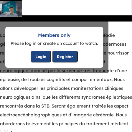
Members only
La sclérose tubéreuse de Bourneville est une maladie
Please log in or create an account to watch.
génétique appartenant au groupe des neuroectodermoses
responsable d’atteintes multisystémiques. Chez le nourrisson
Login
Register
et l’enfant le tableau clinique est essentiellement
neurologique, dominé par la survenue très fréquente d’une
épilepsie, de troubles cognitifs et comportementaux. Nous
allons développer les principales manifestations cliniques
neurologiques ainsi que les différents syndromes épileptiques
rencontrés dans la STB. Seront également traités les aspect
electroencéphalographiques et d’imagerie cérébrale. Nous
aborderons brièvement les principes du traitement médical