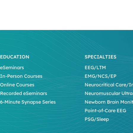
EDUCATION
SPECIALTIES
eSeminars
EEG/LTM
In-Person Courses
EMG/NCS/EP
Online Courses
Neurocritical Care/I
Recorded eSeminars
Neuromuscular Ultr
6-Minute Synapse Series
Newborn Brain Moni
Point-of-Care EEG
PSG/Sleep