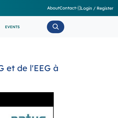
About
Contact
Login / Register
EVENTS
 CARE/ INTENSIVE CARE
ES
EEG
MINARS
N MONITORING/AEEG
G et de l'EEG à
SE SERIES