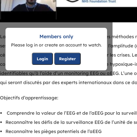
Members only
La surveillance néonatale EEG est l’une des rares méthodes n
Please log in or create an account to watch.
ses connexions. L’EEG complet et l’EEG intégré à l’amplitude 
cérébrales néonatales aiguës et à diagnostiquer les crises. 
Login
Register
compris ceux qui présentent une lésion cérébrale hypoxique-is
identifiables qu’à l’aide d’un monitoring EEG ou aEEG. L’une
qui seront discutés par des experts internationaux dans ce do
Objectifs d’apprentissage:
Comprendre la valeur de l’EEG et de l’aEEG pour la survei
Reconnaître les défis de la surveillance EEG de l’unité de s
Reconnaître les pièges potentiels de l’aEEG